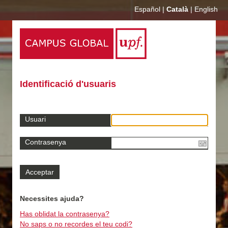
Español
|
Català
|
English
Identificació d'usuaris
Usuari
Contrasenya
Necessites ajuda?
Has oblidat la contrasenya?
No saps o no recordes el teu codi?