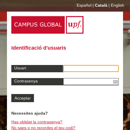
Español
|
Català
|
English
Identificació d'usuaris
Usuari
Contrasenya
Necessites ajuda?
Has oblidat la contrasenya?
No saps o no recordes el teu codi?