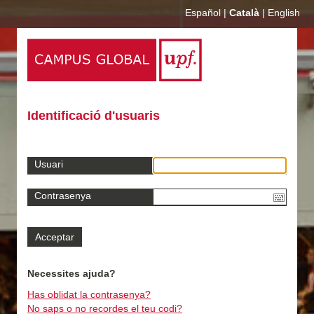
Español
|
Català
|
English
Identificació d'usuaris
Usuari
Contrasenya
Necessites ajuda?
Has oblidat la contrasenya?
No saps o no recordes el teu codi?