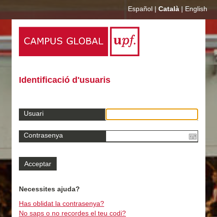
Español
|
Català
|
English
Identificació d'usuaris
Usuari
Contrasenya
Necessites ajuda?
Has oblidat la contrasenya?
No saps o no recordes el teu codi?