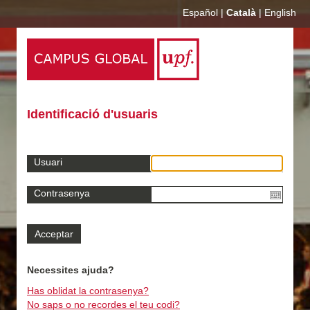
Español
|
Català
|
English
Identificació d'usuaris
Usuari
Contrasenya
Necessites ajuda?
Has oblidat la contrasenya?
No saps o no recordes el teu codi?