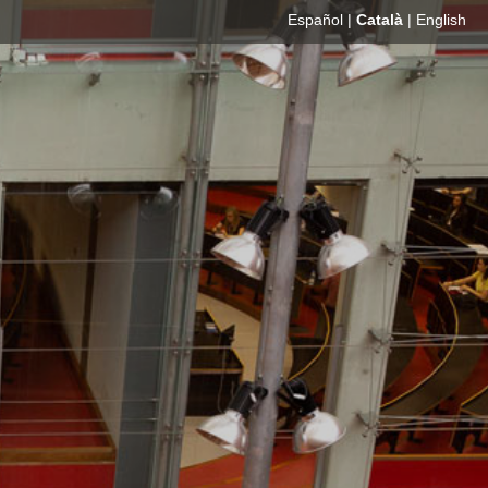
Español
|
Català
|
English