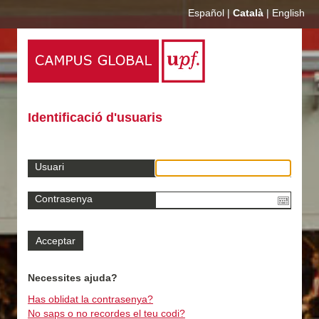
Español
|
Català
|
English
Identificació d'usuaris
Usuari
Contrasenya
Necessites ajuda?
Has oblidat la contrasenya?
No saps o no recordes el teu codi?