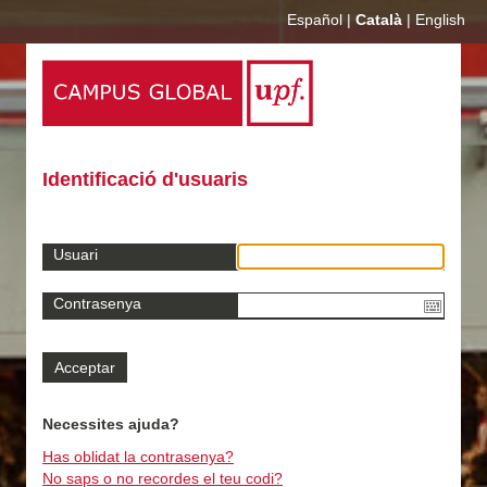
Español
|
Català
|
English
Identificació d'usuaris
Usuari
Contrasenya
Necessites ajuda?
Has oblidat la contrasenya?
No saps o no recordes el teu codi?