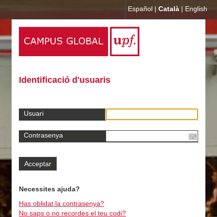
Español
|
Català
|
English
Identificació d'usuaris
Usuari
Contrasenya
Necessites ajuda?
Has oblidat la contrasenya?
No saps o no recordes el teu codi?