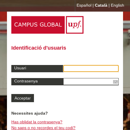
Español
|
Català
|
English
Identificació d'usuaris
Usuari
Contrasenya
Necessites ajuda?
Has oblidat la contrasenya?
No saps o no recordes el teu codi?