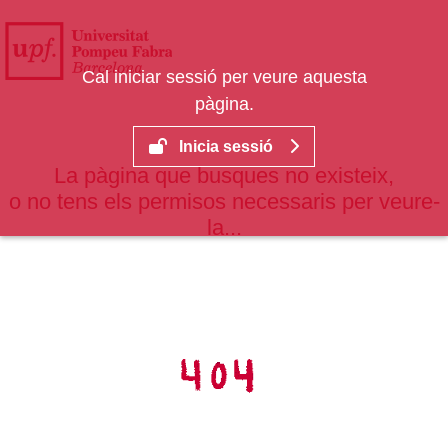
Salta al contingut principal
Cal iniciar sessió per veure aquesta
pàgina.
Inicia sessió
La pàgina que busques no existeix,
o no tens els permisos necessaris per veure-
la...