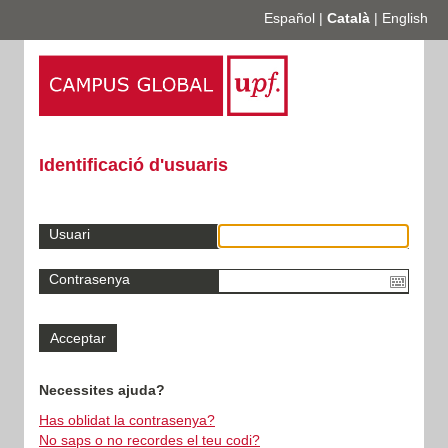
Español
|
Català
|
English
Identificació d'usuaris
Usuari
Contrasenya
Necessites ajuda?
Has oblidat la contrasenya?
No saps o no recordes el teu codi?