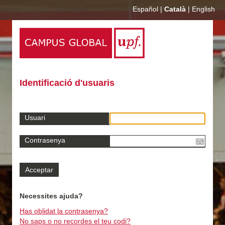
Español
|
Català
|
English
Identificació d'usuaris
Usuari
Contrasenya
Necessites ajuda?
Has oblidat la contrasenya?
No saps o no recordes el teu codi?