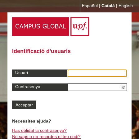
Español
|
Català
|
English
Identificació d'usuaris
Usuari
Contrasenya
Necessites ajuda?
Has oblidat la contrasenya?
No saps o no recordes el teu codi?