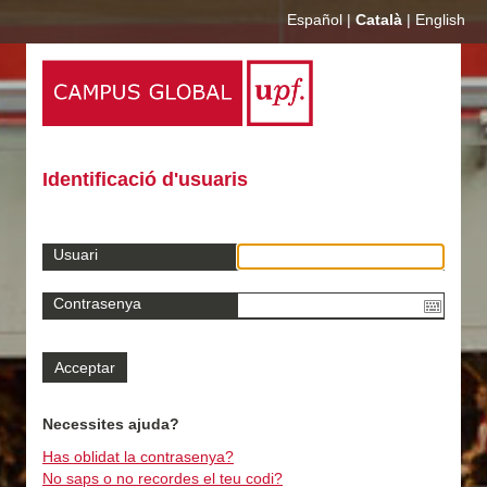
Español
|
Català
|
English
Identificació d'usuaris
Usuari
Contrasenya
Necessites ajuda?
Has oblidat la contrasenya?
No saps o no recordes el teu codi?