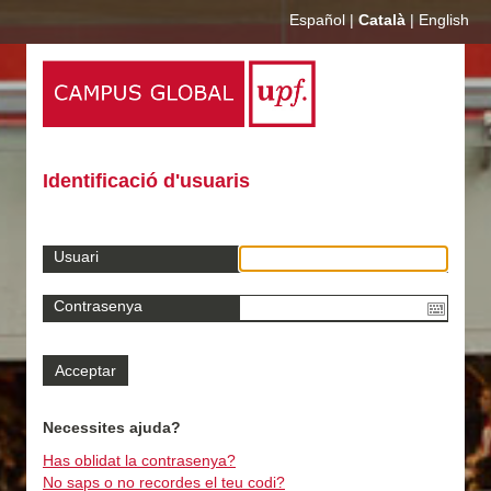
Español
|
Català
|
English
Identificació d'usuaris
Usuari
Contrasenya
Necessites ajuda?
Has oblidat la contrasenya?
No saps o no recordes el teu codi?