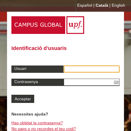
Español
|
Català
|
English
Identificació d'usuaris
Usuari
Contrasenya
Necessites ajuda?
Has oblidat la contrasenya?
No saps o no recordes el teu codi?