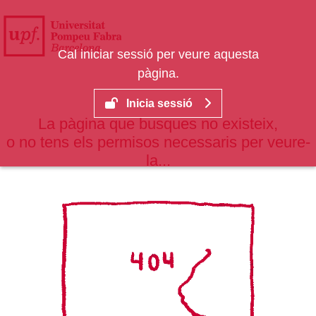
Salta al contingut principal
Cal iniciar sessió per veure aquesta
pàgina.
Inicia sessió
La pàgina que busques no existeix,
o no tens els permisos necessaris per veure-
la...