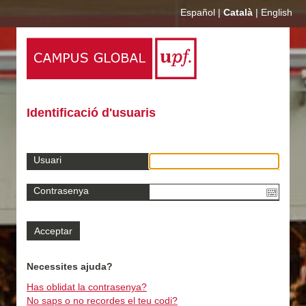
Español
|
Català
|
English
Identificació d'usuaris
Usuari
Contrasenya
Necessites ajuda?
Has oblidat la contrasenya?
No saps o no recordes el teu codi?