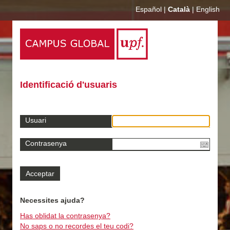
Español
|
Català
|
English
Identificació d'usuaris
Usuari
Contrasenya
Necessites ajuda?
Has oblidat la contrasenya?
No saps o no recordes el teu codi?