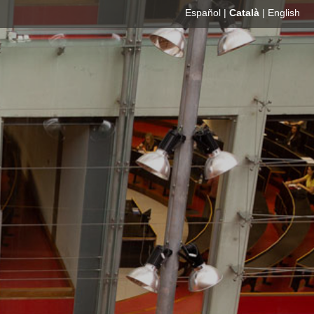
Español
|
Català
|
English