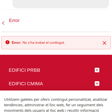
Error
Vés enrere
Error:
No s'ha trobat el contingut.
Tan
EDIFICI PRBB
EDIFICI CMIMA
SEGUEIX-NOS
Utilitzem galetes per oferir contingut personalitzat, analitzar
tendències, administrar el lloc web, fer un seguiment dels
moviments dels usuaris al lloc web i recollir informació