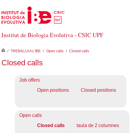
Salta al contingut principal
Institut de Biologia Evolutiva - CSIC UPF
inici
/
TREBALLA A L'IBE
/
Open calls
/
Closed calls
Closed calls
Job offers
Open positions
Closed positions
Open calls
Closed calls
taula de 2 columnes