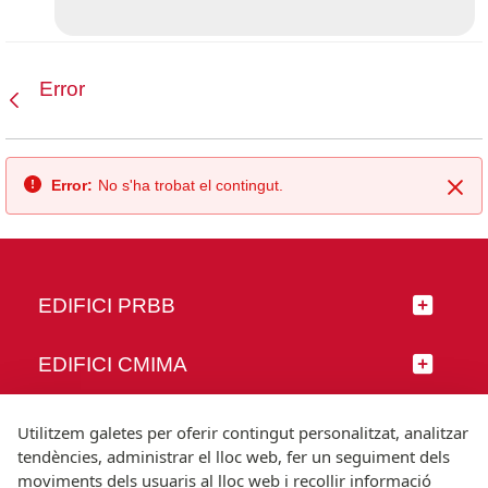
Error
Vés enrere
Error:
No s'ha trobat el contingut.
Tan
EDIFICI PRBB
EDIFICI CMIMA
SEGUEIX-NOS
Utilitzem galetes per oferir contingut personalitzat, analitzar
tendències, administrar el lloc web, fer un seguiment dels
moviments dels usuaris al lloc web i recollir informació