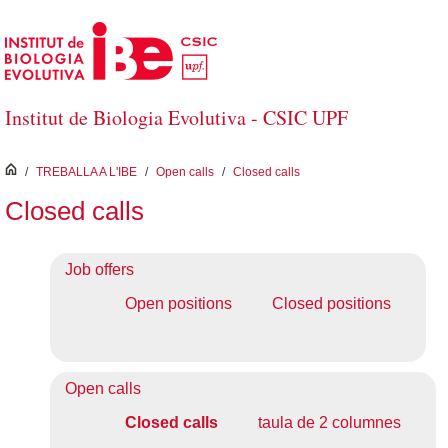
Salta al contingut principal
Institut de Biologia Evolutiva - CSIC UPF
inici
/
TREBALLA A L'IBE
/
Open calls
/
Closed calls
Closed calls
Job offers
Open positions
Closed positions
Open calls
Closed calls
taula de 2 columnes