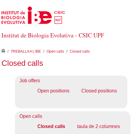
Salta al contingut principal
Institut de Biologia Evolutiva - CSIC UPF
inici
/
TREBALLA A L'IBE
/
Open calls
/
Closed calls
Closed calls
Job offers
Open positions
Closed positions
Open calls
Closed calls
taula de 2 columnes