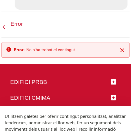
Error
Vés enrere
Error:
No s'ha trobat el contingut.
Tan
EDIFICI PRBB
EDIFICI CMIMA
SEGUEIX-NOS
Utilitzem galetes per oferir contingut personalitzat, analitzar
tendències, administrar el lloc web, fer un seguiment dels
moviments dels usuaris al lloc web i recollir informació