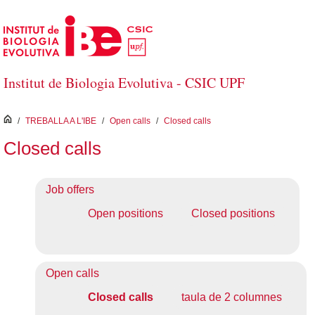
Salta al contingut principal
Institut de Biologia Evolutiva - CSIC UPF
inici
/
TREBALLA A L'IBE
/
Open calls
/
Closed calls
Closed calls
Job offers
Open positions
Closed positions
Open calls
Closed calls
taula de 2 columnes