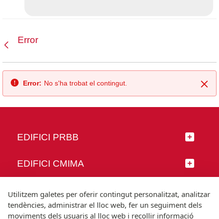
Error
Vés enrere
Error:
No s'ha trobat el contingut.
Tan
EDIFICI PRBB
EDIFICI CMIMA
SEGUEIX-NOS
Utilitzem galetes per oferir contingut personalitzat, analitzar
tendències, administrar el lloc web, fer un seguiment dels
moviments dels usuaris al lloc web i recollir informació