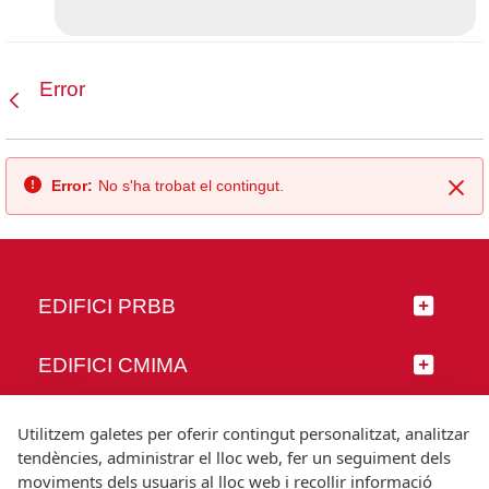
Error
Vés enrere
Error:
No s'ha trobat el contingut.
Tan
EDIFICI PRBB
EDIFICI CMIMA
SEGUEIX-NOS
Utilitzem galetes per oferir contingut personalitzat, analitzar
tendències, administrar el lloc web, fer un seguiment dels
moviments dels usuaris al lloc web i recollir informació