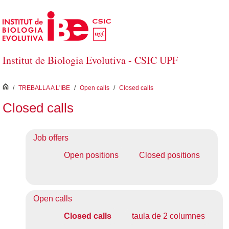
Salta al contingut principal
Institut de Biologia Evolutiva - CSIC UPF
inici
/
TREBALLA A L'IBE
/
Open calls
/
Closed calls
Closed calls
Job offers
Open positions
Closed positions
Open calls
Closed calls
taula de 2 columnes