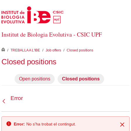
Salta al contingut principal
Institut de Biologia Evolutiva - CSIC UPF
inici
/
TREBALLA A L'IBE
/
Job offers
/
Closed positions
Closed positions
Open positions
Closed positions
Error
Vés enrere
Error:
No s'ha trobat el contingut.
Tan