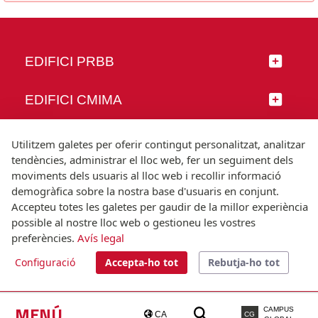
EDIFICI PRBB
EDIFICI CMIMA
SEGUEIX-NOS
Utilitzem galetes per oferir contingut personalitzat, analitzar
tendències, administrar el lloc web, fer un seguiment dels
moviments dels usuaris al lloc web i recollir informació
demogràfica sobre la nostra base d'usuaris en conjunt.
Accepteu totes les galetes per gaudir de la millor experiència
© Universitat Pompeu Fabra
possible al nostre lloc web o gestioneu les vostres
Barcelona
preferències.
Avís legal
T.(+34) 93 542 20 00
Configuració
Accepta-ho tot
Rebutja-ho tot
Avís legal
Accessibilitat
Nota tècnica
MENÚ
CAMPUS
CA
CG