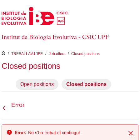
Salta al contingut principal
Institut de Biologia Evolutiva - CSIC UPF
inici
/
TREBALLA A L'IBE
/
Job offers
/
Closed positions
Closed positions
Open positions
Closed positions
Error
Vés enrere
Error:
No s'ha trobat el contingut.
Tan