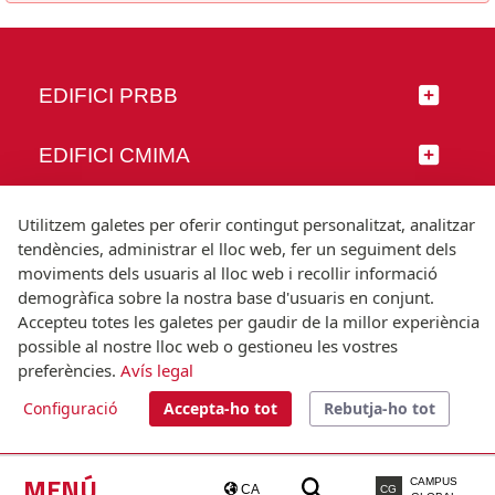
EDIFICI PRBB
EDIFICI CMIMA
SEGUEIX-NOS
Utilitzem galetes per oferir contingut personalitzat, analitzar
tendències, administrar el lloc web, fer un seguiment dels
moviments dels usuaris al lloc web i recollir informació
demogràfica sobre la nostra base d'usuaris en conjunt.
Accepteu totes les galetes per gaudir de la millor experiència
© Universitat Pompeu Fabra
possible al nostre lloc web o gestioneu les vostres
Barcelona
preferències.
Avís legal
T.(+34) 93 542 20 00
Configuració
Accepta-ho tot
Rebutja-ho tot
Avís legal
Accessibilitat
Nota tècnica
MENÚ
CAMPUS
CA
CG