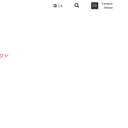
Campus
Ca
CG
Global
IO