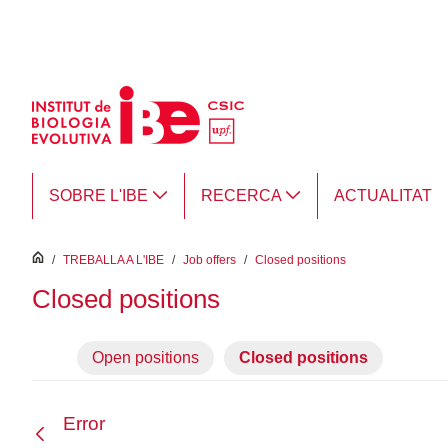
Salta al contingut principal
SOBRE L'IBE
RECERCA
ACTUALITAT
inici
/
TREBALLA A L'IBE
/
Job offers
/
Closed positions
Closed positions
Open positions
Closed positions
Error