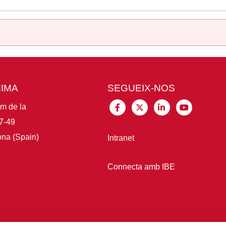
MIMA
SEGUEIX-NOS
im de la
7-49
na (Spain)
Intranet
Connecta amb IBE