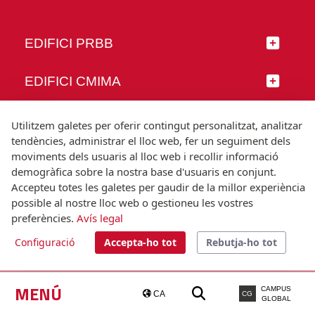
EDIFICI PRBB
EDIFICI CMIMA
SEGUEIX-NOS
Utilitzem galetes per oferir contingut personalitzat, analitzar
tendències, administrar el lloc web, fer un seguiment dels
moviments dels usuaris al lloc web i recollir informació
demogràfica sobre la nostra base d'usuaris en conjunt.
Accepteu totes les galetes per gaudir de la millor experiència
© Universitat Pompeu Fabra
possible al nostre lloc web o gestioneu les vostres
Barcelona
preferències.
Avís legal
T.(+34) 93 542 20 00
Configuració
Accepta-ho tot
Rebutja-ho tot
Avís legal
Accessibilitat
Nota tècnica
MENÚ
CAMPUS
CA
CG
GLOBAL