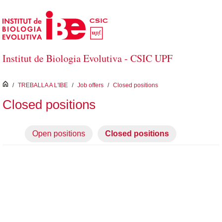
Salta al contingut principal
Institut de Biologia Evolutiva - CSIC UPF
inici
/
TREBALLA A L'IBE
/
Job offers
/
Closed positions
Closed positions
Open positions
Closed positions