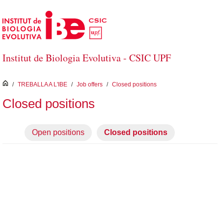
Salta al contingut principal
Institut de Biologia Evolutiva - CSIC UPF
inici
/
TREBALLA A L'IBE
/
Job offers
/
Closed positions
Closed positions
Open positions
Closed positions