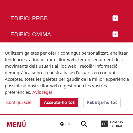
EDIFICI PRBB
EDIFICI CMIMA
SEGUEIX-NOS
Utilitzem galetes per oferir contingut personalitzat, analitzar
tendències, administrar el lloc web, fer un seguiment dels
moviments dels usuaris al lloc web i recollir informació
demogràfica sobre la nostra base d'usuaris en conjunt.
Accepteu totes les galetes per gaudir de la millor experiència
© Universitat Pompeu Fabra
possible al nostre lloc web o gestioneu les vostres
Barcelona
preferències.
Avís legal
T.(+34) 93 542 20 00
Configuració
Accepta-ho tot
Rebutja-ho tot
Avís legal
Accessibilitat
Nota tècnica
MENÚ
CAMPUS
CA
CG
GLOBAL