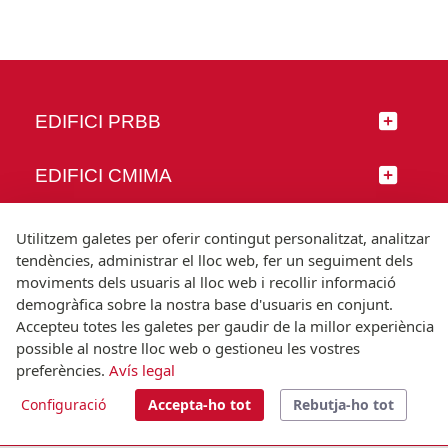
EDIFICI PRBB
EDIFICI CMIMA
SEGUEIX-NOS
Utilitzem galetes per oferir contingut personalitzat, analitzar
tendències, administrar el lloc web, fer un seguiment dels
moviments dels usuaris al lloc web i recollir informació
demogràfica sobre la nostra base d'usuaris en conjunt.
Accepteu totes les galetes per gaudir de la millor experiència
© Universitat Pompeu Fabra
possible al nostre lloc web o gestioneu les vostres
Barcelona
preferències.
Avís legal
T.(+34) 93 542 20 00
Configuració
Accepta-ho tot
Rebutja-ho tot
Avís legal
Accessibilitat
Nota tècnica