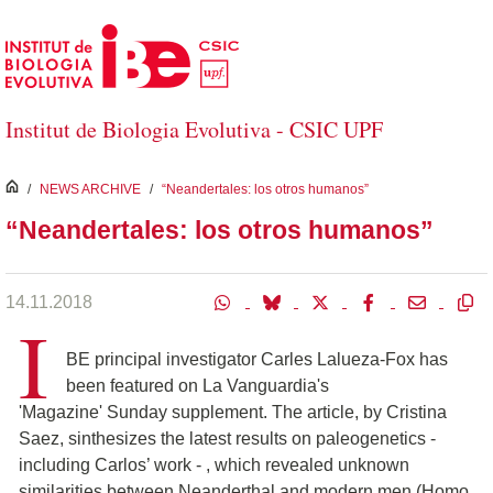
Salta al contingut principal
Institut de Biologia Evolutiva - CSIC UPF
inici
/
NEWS ARCHIVE
/
“Neandertales: los otros humanos”
“Neandertales: los otros humanos”
14.11.2018
I
BE principal investigator Carles Lalueza-Fox has
been featured on La Vanguardia's
'Magazine' Sunday supplement. The article, by Cristina
Saez, sinthesizes the latest results on paleogenetics -
including Carlos’ work - , which revealed unknown
similarities between Neanderthal and modern men (Homo