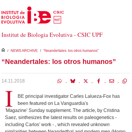
Salta al contingut principal
Institut de Biologia Evolutiva - CSIC UPF
inici
/
NEWS ARCHIVE
/
“Neandertales: los otros humanos”
“Neandertales: los otros humanos”
14.11.2018
I
BE principal investigator Carles Lalueza-Fox has
been featured on La Vanguardia's
'Magazine' Sunday supplement. The article, by Cristina
Saez, sinthesizes the latest results on paleogenetics -
including Carlos’ work - , which revealed unknown
similarities between Neanderthal and modern men (Homo