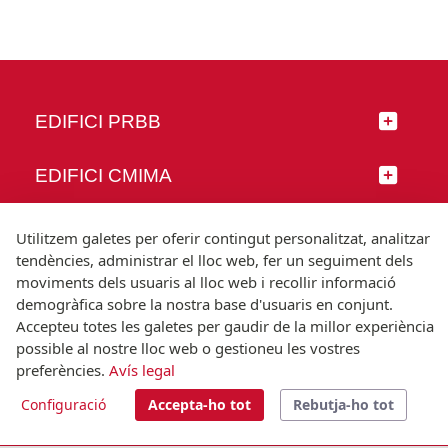
EDIFICI PRBB
EDIFICI CMIMA
SEGUEIX-NOS
Utilitzem galetes per oferir contingut personalitzat, analitzar
tendències, administrar el lloc web, fer un seguiment dels
moviments dels usuaris al lloc web i recollir informació
demogràfica sobre la nostra base d'usuaris en conjunt.
Accepteu totes les galetes per gaudir de la millor experiència
© Universitat Pompeu Fabra
possible al nostre lloc web o gestioneu les vostres
Barcelona
preferències.
Avís legal
T.(+34) 93 542 20 00
Configuració
Accepta-ho tot
Rebutja-ho tot
Avís legal
Accessibilitat
Nota tècnica