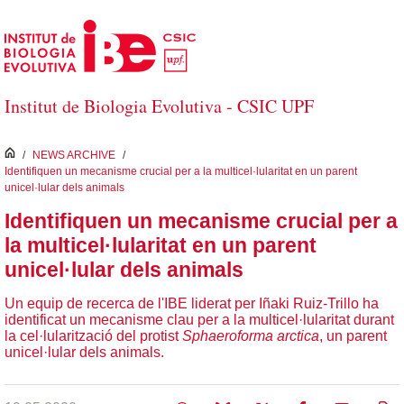
Salta al contingut principal
Institut de Biologia Evolutiva - CSIC UPF
inici
/
NEWS ARCHIVE
/
Identifiquen un mecanisme crucial per a la multicel·lularitat en un parent
unicel·lular dels animals
Identifiquen un mecanisme crucial per a
la multicel·lularitat en un parent
unicel·lular dels animals
Un equip de recerca de l'IBE liderat per Iñaki Ruiz-Trillo ha
identificat un mecanisme clau per a la multicel·lularitat durant
la cel·lularització del protist
Sphaeroforma arctica
, un parent
unicel·lular dels animals.