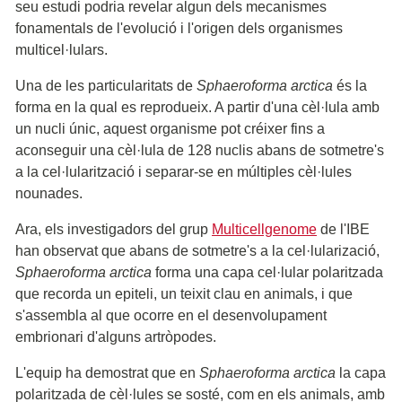
seu estudi podria revelar algun dels mecanismes
fonamentals de l'evolució i l'origen dels organismes
multicel·lulars.
Una de les particularitats de
Sphaeroforma arctica
és la
forma en la qual es reprodueix. A partir d'una cèl·lula amb
un nucli únic, aquest organisme pot créixer fins a
aconseguir una cèl·lula de 128 nuclis abans de sotmetre's
a la cel·lularització i separar-se en múltiples cèl·lules
nounades.
Ara, els investigadors del grup
Multicellgenome
de l'IBE
han observat que abans de sotmetre's a la cel·lularizació,
Sphaeroforma arctica
forma una capa cel·lular polaritzada
que recorda un epiteli, un teixit clau en animals, i que
s'assembla al que ocorre en el desenvolupament
embrionari d'alguns artròpodes.
L'equip ha demostrat que en
Sphaeroforma arctica
la capa
polaritzada de cèl·lules se sosté, com en els animals, amb