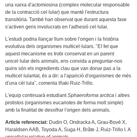
una xarxa d'actomiosina (complex molecular responsable
de la contracció cel·lular) que manté l'estructura
transitòria. També han observat que durant aquesta fase
s'activen gens involucrats en l'adhesió cel·lular.
L'estudi podria llançar llum sobre l'origen i la història
evolutiva dels organismes multicel·lulars. "El fet que
aquest mecanisme es trobi conservat en un parent
unicel·lular dels animals, ens convida a preguntar-nos
quins són els ingredients clau que van donar pas a la
multicel·lularitat, és a dir: a l'aparició d'organismes de més
d'una cèl·lula", comenta Iñaki Ruiz-Trillo.
L'equip continuarà estudiant
Sphaeroforma arctica
i altres
protistos (organismes eucariotes de forma molt simple)
amb la finalitat de desxifrar l'origen dels animals.
Article referenciat:
Dudin O, Ondracka A, Grau-Bové X,
Haraldsen AAB, Toyoda A, Suga H, Bråte J, Ruiz-Trillo I. A
unicellular relative of animals