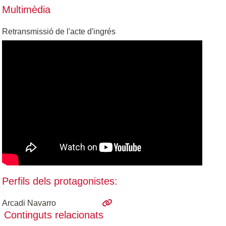
Multimèdia
Retransmissió de l'acte d'ingrés
Perfils dels protagonistes:
Arcadi Navarro
Continguts relacionats