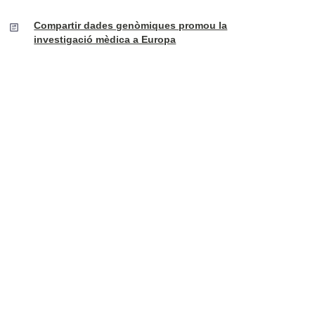
Compartir dades genòmiques promou la
investigació mèdica a Europa