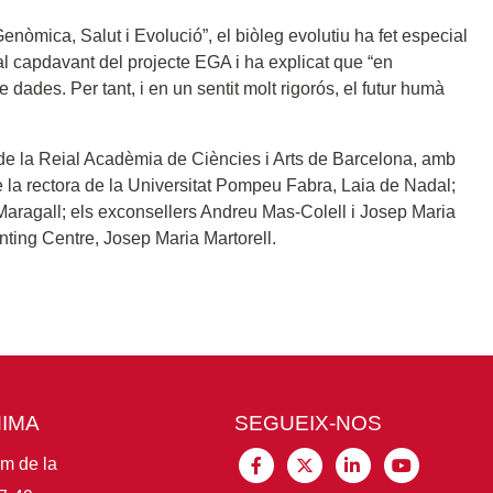
Genòmica, Salut i Evolució”, el biòleg evolutiu ha fet especial
al capdavant del projecte EGA i ha explicat que “en
e dades. Per tant, i en un sentit molt rigorós, el futur humà
u de la Reial Acadèmia de Ciències i Arts de Barcelona, amb
 la rectora de la Universitat Pompeu Fabra, Laia de Nadal;
Maragall; els exconsellers Andreu Mas-Colell i Josep Maria
ting Centre, Josep Maria Martorell.
MIMA
SEGUEIX-NOS
im de la