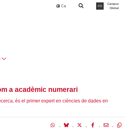
Campus
Ca
CG
Global
O
com a acadèmic numerari
recerca, és el primer expert en ciències de dades en