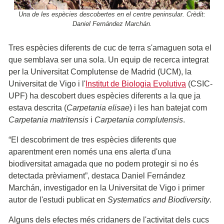
Una de les espècies descobertes en el centre peninsular. Crèdit:
Daniel Fernández Marchán.
Tres espècies diferents de cuc de terra s'amaguen sota el
que semblava ser una sola. Un equip de recerca integrat
per la Universitat Complutense de Madrid (UCM), la
Universitat de Vigo i l'
Institut de Biologia Evolutiva
(CSIC-
UPF) ha descobert dues espècies diferents a la que ja
estava descrita (
Carpetania elisae
) i les han batejat com
Carpetania matritensis
i
Carpetania complutensis
.
“El descobriment de tres espècies diferents que
aparentment eren només una ens alerta d'una
biodiversitat amagada que no podem protegir si no és
detectada prèviament”, destaca Daniel Fernández
Marchán, investigador en la Universitat de Vigo i primer
autor de l'estudi publicat en
Systematics and Biodiversity
.
Alguns dels efectes més cridaners de l'activitat dels cucs