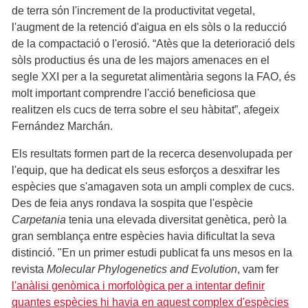
de terra són l'increment de la productivitat vegetal,
l'augment de la retenció d'aigua en els sòls o la reducció
de la compactació o l'erosió. “Atès que la deterioració dels
sòls productius és una de les majors amenaces en el
segle XXI per a la seguretat alimentària segons la FAO, és
molt important comprendre l'acció beneficiosa que
realitzen els cucs de terra sobre el seu hàbitat”, afegeix
Fernández Marchán.
Els resultats formen part de la recerca desenvolupada per
l'equip, que ha dedicat els seus esforços a desxifrar les
espècies que s'amagaven sota un ampli complex de cucs.
Des de feia anys rondava la sospita que l'espècie
Carpetania
tenia una elevada diversitat genètica, però la
gran semblança entre espècies havia dificultat la seva
distinció. "En un primer estudi publicat fa uns mesos en la
revista
Molecular Phylogenetics and Evolution
, vam fer
l'anàlisi genòmica i morfològica per a intentar definir
quantes espècies hi havia en aquest complex d'espècies