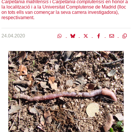
Carpetania matritensis
i
Carpetania complutensis
en honor a
la localització i a la Universitat Complutense de Madrid (lloc
on tots ells van començar la seva carrera investigadora),
respectivament.
24.04.2020