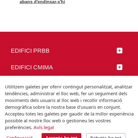
abans d'endinsar-s'hi
EDIFICI PRBB
EDIFICI CMIMA
SEGUEIX-NOS
Utilitzem galetes per oferir contingut personalitzat, analitzar
tendències, administrar el lloc web, fer un seguiment dels
moviments dels usuaris al lloc web i recollir informació
demogràfica sobre la nostra base d'usuaris en conjunt.
Accepteu totes les galetes per gaudir de la millor experiència
© Universitat Pompeu Fabra
possible al nostre lloc web o gestioneu les vostres
Barcelona
preferències.
Avís legal
T.(+34) 93 542 20 00
Configuració
Accepta-ho tot
Rebutja-ho tot