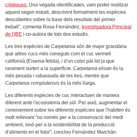
críptiques.
Una vegada identificades, vam poder realitzar
aquest segon estudi, descrivint formalment les espècies
descobertes sobre la base dels resultats del primer
treball", comenta Rosa Fernández,
Investigadora Principal
de l'IBE
i co-autora de tots dos estudis.
Les tres espècies de
Carpetania
són de major grandària
que altres cucs més coneguts com el cuc vermell
californià (Eisenia fetida), i d'un color pàl·lid ja que
rarament surten a la superfície.
Carpetania elisae
és la
més pesada i rabassuda de les tres, mentre que
Carpetania complutensis
és la més llarga.
Les diferents espècies de cuc interactuen de manera
diferent amb l'ecosistema del sòl. Per això, augmentar el
coneixement sobre les diferents espècies que l'habiten és
molt rellevant “no només per a la conservació del medi
ambient, sinó per a la sostenibilitat de la producció
d'aliments en el futur”, conclou Fernández Marchán.