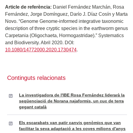
Article de referència:
Daniel Fernández Marchán, Rosa
Fernández, Jorge Domínguez, Darío J. Díaz Cosín y Marta
Novo. “Genome Genome-informed integrative taxonomic
description of three cryptic species in the earthworm genus
Carpetania (Oligochaeta, Hormogastridae).” Systematics
and Biodiversity. Abril 2020. DOI:
10.1080/14772000.2020.1730474
.
Continguts relacionats
La investigadora de l'IBE Rosa Fernández liderarà la
seqüenciació de Norana najaformis, un cuc de terra
gegant català
Els escarabats van patir canvis genòmics que van
facilitar la seva adaptació a les coves milions d'anys