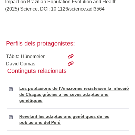
Impact on Brazilian Population Evolution and Health.
(2025) Science. DOI: 10.1126/science.adl3564
Perfils dels protagonistes:
Tábita Hünemeier
David Comas
Continguts relacionats
Les poblacions de l’Amazones resisteixen la infecció
de Chagas gràcies a les seves adaptacions
genètiques
Revelant les adaptacions genètiques de les
poblacions del Perú