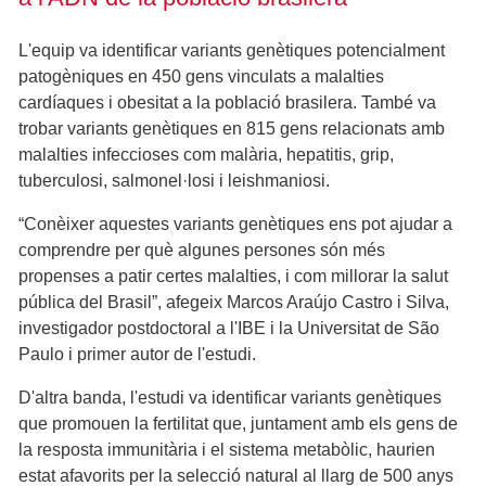
L'equip va identificar variants genètiques potencialment
patogèniques en 450 gens vinculats a malalties
cardíaques i obesitat a la població brasilera. També va
trobar variants genètiques en 815 gens relacionats amb
malalties infeccioses com malària, hepatitis, grip,
tuberculosi, salmonel·losi i leishmaniosi.
“Conèixer aquestes variants genètiques ens pot ajudar a
comprendre per què algunes persones són més
propenses a patir certes malalties, i com millorar la salut
pública del Brasil”, afegeix Marcos Araújo Castro i Silva,
investigador postdoctoral a l'IBE i la Universitat de São
Paulo i primer autor de l'estudi.
D'altra banda, l'estudi va identificar variants genètiques
que promouen la fertilitat que, juntament amb els gens de
la resposta immunitària i el sistema metabòlic, haurien
estat afavorits per la selecció natural al llarg de 500 anys