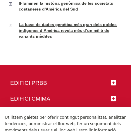
Il·luminen la història genòmica de les societats
costaneres d'Amèrica del Sud
La base de dades genètica més gran dels pobles
indígenes d’Amèrica revela més d’un milió de
variants inèdites
EDIFICI PRBB
EDIFICI CMIMA
SEGUEIX-NOS
Utilitzem galetes per oferir contingut personalitzat, analitzar
tendències, administrar el lloc web, fer un seguiment dels
moviments dels usuaris al lloc web i recollir informació