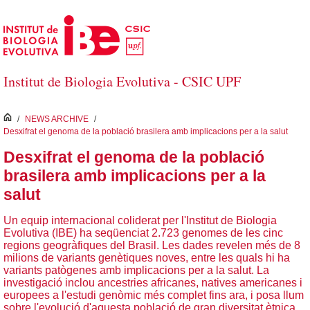
Salta al contingut principal
Institut de Biologia Evolutiva - CSIC UPF
inici
/
NEWS ARCHIVE
/
Desxifrat el genoma de la població brasilera amb implicacions per a la salut
Desxifrat el genoma de la població
brasilera amb implicacions per a la
salut
Un equip internacional coliderat per l'Institut de Biologia
Evolutiva (IBE) ha seqüenciat 2.723 genomes de les cinc
regions geogràfiques del Brasil. Les dades revelen més de 8
milions de variants genètiques noves, entre les quals hi ha
variants patògenes amb implicacions per a la salut. La
investigació inclou ancestries africanes, natives americanes i
europees a l'estudi genòmic més complet fins ara, i posa llum
sobre l'evolució d'aquesta població de gran diversitat ètnica.