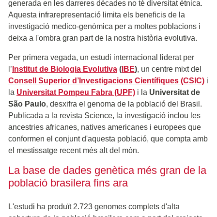
generada en les darreres dècades no té diversitat ètnica.
Aquesta infrarepresentació limita els beneficis de la
investigació medico-genòmica per a moltes poblacions i
deixa a l'ombra gran part de la nostra història evolutiva.
Per primera vegada, un estudi internacional liderat per
l’
Institut de Biologia Evolutiva
(
IBE
)
, un centre mixt del
Consell Superior d’Investigacions Científiques (CSIC)
i
la
Universitat Pompeu Fabra (UPF)
i la
Universitat de
São Paulo
, desxifra el genoma de la població del Brasil.
Publicada a la revista Science, la investigació inclou les
ancestries africanes, natives americanes i europees que
conformen el conjunt d'aquesta població, que compta amb
el mestissatge recent més alt del món.
La base de dades genètica més gran de la
població brasilera fins ara
L'estudi ha produït 2.723 genomes complets d'alta