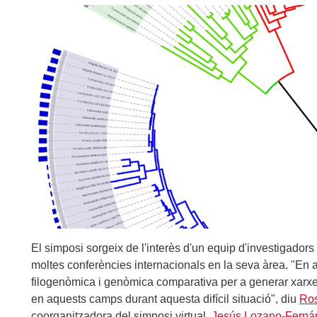
El simposi sorgeix de l'interès d'un equip d'investigadors 
moltes conferències internacionals en la seva àrea. "En a
filogenòmica i genòmica comparativa per a generar xarxes 
en aquests camps durant aquesta difícil situació", diu
Ro
coorganitzadora del simposi virtual.
Jesús Lozano-Ferná