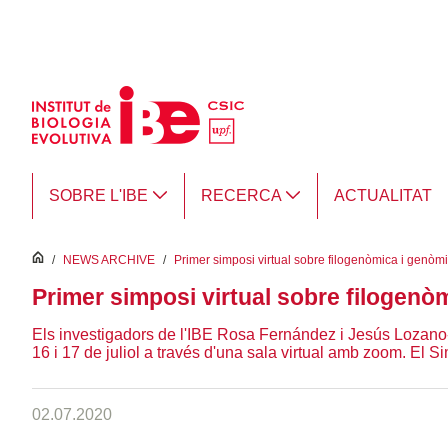
Salta al contingut principal
SOBRE L'IBE
RECERCA
ACTUALITAT
inici
/
NEWS ARCHIVE
/
Primer simposi virtual sobre filogenòmica i genòmi
Primer simposi virtual sobre filogenò
Els investigadors de l'IBE Rosa Fernández i Jesús Lozan
16 i 17 de juliol a través d'una sala virtual amb zoom. El Si
02.07.2020