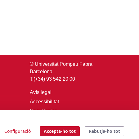
© Universitat Pompeu Fabra
Barcelona
T.(+34) 93 542 20 00
Avís legal
Accessibilitat
Nota tècnica
Login
Configuració
Accepta-ho tot
Rebutja-ho tot