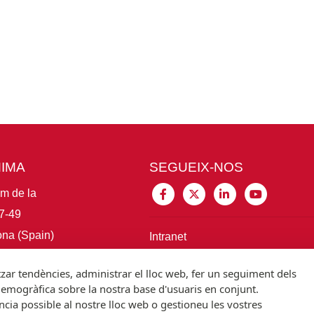
MIMA
SEGUEIX-NOS
im de la
7-49
na (Spain)
Intranet
itzar tendències, administrar el lloc web, fer un seguiment dels
Connecta amb IBE
demogràfica sobre la nostra base d'usuaris en conjunt.
ncia possible al nostre lloc web o gestioneu les vostres