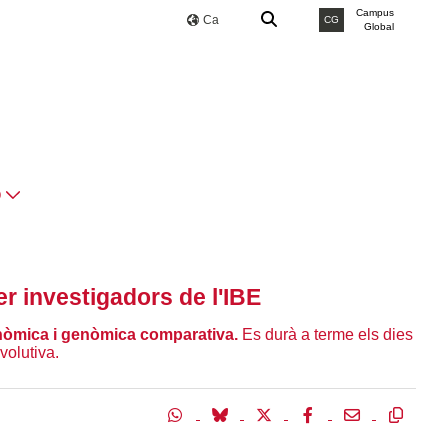
Campus
Ca
CG
Global
O
r investigadors de l'IBE
enòmica i genòmica comparativa.
Es durà a terme els dies
volutiva.