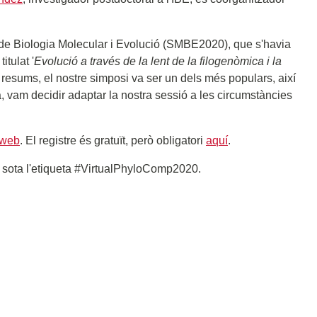
t de Biologia Molecular i Evolució (SMBE2020), que s'havia
itulat '
Evolució a través de la lent de la filogenòmica i la
e resums, el nostre simposi va ser un dels més populars, així
 vam decidir adaptar la nostra sessió a les circumstàncies
 web
. El registre és gratuït, però obligatori
aquí
.
s sota l'etiqueta #VirtualPhyloComp2020.