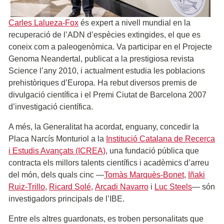
Carles Lalueza-Fox
és expert a nivell mundial en la
recuperació de l’ADN d’espècies extingides, el que es
coneix com a paleogenòmica. Va participar en el Projecte
Genoma Neandertal, publicat a la prestigiosa revista
Science l’any 2010, i actualment estudia les poblacions
prehistòriques d’Europa. Ha rebut diversos premis de
divulgació científica i el Premi Ciutat de Barcelona 2007
d’investigació científica.
A més, la Generalitat ha acordat, enguany, concedir la
Placa Narcís Monturiol a la
Institució Catalana de Recerca
i Estudis Avançats (ICREA)
, una fundació pública que
contracta els millors talents científics i acadèmics d’arreu
del món, dels quals cinc ―
Tomàs Marquès-Bonet
,
Iñaki
Ruiz-Trillo
,
Ricard Solé
,
Arcadi Navarro
i
Luc Steels
― són
investigadors principals de l’IBE.
Entre els altres guardonats, es troben personalitats que