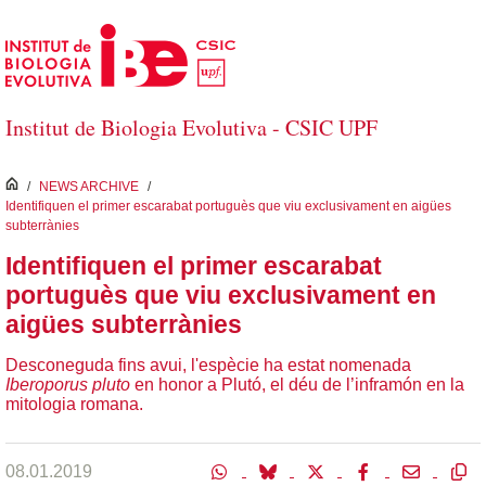
Salta al contingut principal
Institut de Biologia Evolutiva - CSIC UPF
inici
/
NEWS ARCHIVE
/
Identifiquen el primer escarabat portuguès que viu exclusivament en aigües
subterrànies
Identifiquen el primer escarabat
portuguès que viu exclusivament en
aigües subterrànies
Desconeguda fins avui, l'espècie ha estat nomenada
Iberoporus pluto
en honor a Plutó, el déu de l’inframón en la
mitologia romana.
08.01.2019