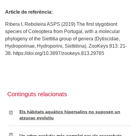
Article de referència:
Ribera I, Reboleira ASPS (2019) The first stygobiont
species of Coleoptera from Portugal, with a molecular
phylogeny of the Siettitia group of genera (Dytiscidae,
Hydroporinae, Hydroporini, Siettitiina). ZooKeys 813: 21-
38. https://doi.org/10.3897/zookeys.813.29765
Continguts relacionats
Els hàbitats aquàtics hipersalins no suposen un
atzucac evolutiu
Un arbre evolutiu més complet per als escarabats