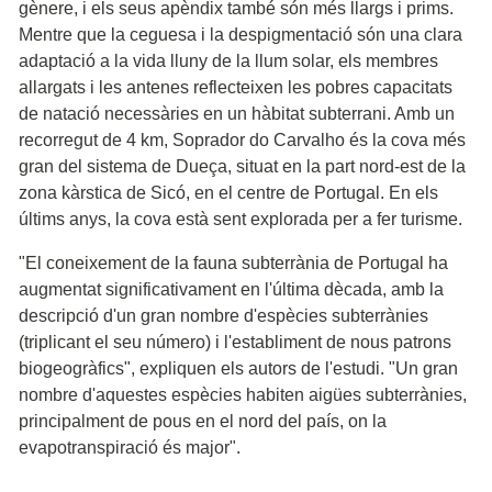
gènere, i els seus apèndix també són més llargs i prims.
Mentre que la ceguesa i la despigmentació són una clara
adaptació a la vida lluny de la llum solar, els membres
allargats i les antenes reflecteixen les pobres capacitats
de natació necessàries en un hàbitat subterrani. Amb un
recorregut de 4 km, Soprador do Carvalho és la cova més
gran del sistema de Dueça, situat en la part nord-est de la
zona kàrstica de Sicó, en el centre de Portugal. En els
últims anys, la cova està sent explorada per a fer turisme.
"El coneixement de la fauna subterrània de Portugal ha
augmentat significativament en l'última dècada, amb la
descripció d'un gran nombre d'espècies subterrànies
(triplicant el seu número) i l'establiment de nous patrons
biogeogràfics", expliquen els autors de l'estudi. "Un gran
nombre d'aquestes espècies habiten aigües subterrànies,
principalment de pous en el nord del país, on la
evapotranspiració és major".