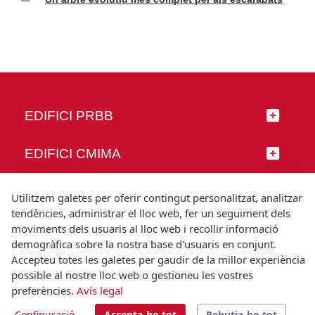
EDIFICI PRBB
EDIFICI CMIMA
SEGUEIX-NOS
Utilitzem galetes per oferir contingut personalitzat, analitzar
tendències, administrar el lloc web, fer un seguiment dels
moviments dels usuaris al lloc web i recollir informació
demogràfica sobre la nostra base d'usuaris en conjunt.
Accepteu totes les galetes per gaudir de la millor experiència
© Universitat Pompeu Fabra
possible al nostre lloc web o gestioneu les vostres
Barcelona
preferències.
Avís legal
T.(+34) 93 542 20 00
Configuració
Accepta-ho tot
Rebutja-ho tot