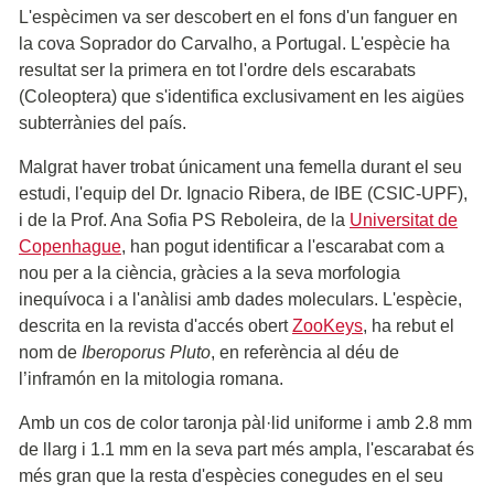
L'espècimen va ser descobert en el fons d'un fanguer en
la cova Soprador do Carvalho, a Portugal. L'espècie ha
resultat ser la primera en tot l'ordre dels escarabats
(Coleoptera) que s'identifica exclusivament en les aigües
subterrànies del país.
Malgrat haver trobat únicament una femella durant el seu
estudi, l'equip del Dr. Ignacio Ribera, de IBE (CSIC-UPF),
i de la Prof. Ana Sofia PS Reboleira, de la
Universitat de
Copenhague
, han pogut identificar a l'escarabat com a
nou per a la ciència, gràcies a la seva morfologia
inequívoca i a l'anàlisi amb dades moleculars. L'espècie,
descrita en la revista d'accés obert
ZooKeys
, ha rebut el
nom de
Iberoporus Pluto
, en referència al déu de
l’inframón en la mitologia romana.
Amb un cos de color taronja pàl·lid uniforme i amb 2.8 mm
de llarg i 1.1 mm en la seva part més ampla, l'escarabat és
més gran que la resta d'espècies conegudes en el seu