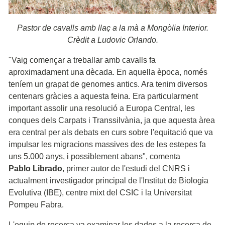
Pastor de cavalls amb llaç a la mà a Mongòlia Interior.
Crèdit a Ludovic Orlando.
"Vaig començar a treballar amb cavalls fa
aproximadament una dècada. En aquella època, només
teníem un grapat de genomes antics. Ara tenim diversos
centenars gràcies a aquesta feina. Era particularment
important assolir una resolució a Europa Central, les
conques dels Carpats i Transsilvània, ja que aquesta àrea
era central per als debats en curs sobre l'equitació que va
impulsar les migracions massives des de les estepes fa
uns 5.000 anys, i possiblement abans", comenta
Pablo Librado
, primer autor de l'estudi del CNRS i
actualment investigador principal de l'Institut de Biologia
Evolutiva (IBE), centre mixt del CSIC i la Universitat
Pompeu Fabra.
L'equip de recerca va examinar les dades a la recerca de