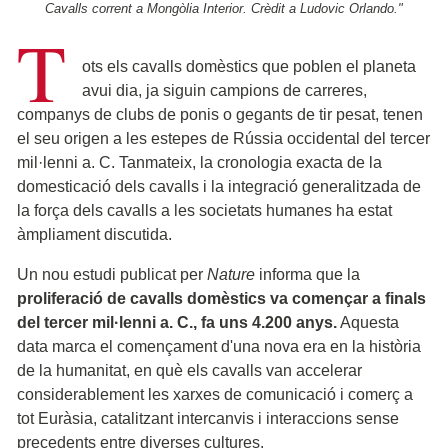
Cavalls corrent a Mongòlia Interior. Crèdit a Ludovic Orlando."
T
ots els cavalls domèstics que poblen el planeta
avui dia, ja siguin campions de carreres,
companys de clubs de ponis o gegants de tir pesat, tenen
el seu origen a les estepes de Rússia occidental del tercer
mil·lenni a. C. Tanmateix, la cronologia exacta de la
domesticació dels cavalls i la integració generalitzada de
la força dels cavalls a les societats humanes ha estat
àmpliament discutida.
Un nou estudi publicat per
Nature
informa que la
proliferació de cavalls domèstics va començar a finals
del tercer mil·lenni a. C., fa uns 4.200 anys.
Aquesta
data marca el començament d'una nova era en la història
de la humanitat, en què els cavalls van accelerar
considerablement les xarxes de comunicació i comerç a
tot Euràsia, catalitzant intercanvis i interaccions sense
precedents entre diverses cultures.