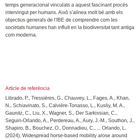
temps generacional vinculats a aquest fascinant procés
intervingut per humans. Això s'alinea molt bé amb els
objectius generals de l'IBE de comprendre com les
societats humanes han influït en la biodiversitat tant antiga
com moderna.
Article de referència
Librado, P., Tressières, G., Chauvey, L., Fages, A., Khan,
N., Schiavinato, S., Calvière-Tonasso, L., Kusliy, M. A.,
Gaunitz, C., Liu, X., Wagner, S., Der Sarkissian, C.,
Seguin-Orlando, A., Perdereau, A., Aury, J.-M., Southon, J.,
Shapiro, B., Bouchez, O., Donnadieu, C., ... Orlando, L.
(2024). Widespread horse-based mobility arose around