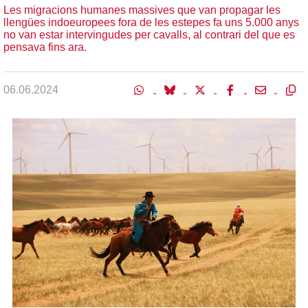
Les migracions humanes massives que van propagar les
llengües indoeuropees fora de les estepes fa uns 5.000 anys
no van estar intervingudes per cavalls, al contrari del que es
pensava fins ara.
06.06.2024