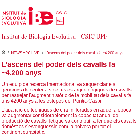
Salta al contingut principal
Institut de Biologia Evolutiva - CSIC UPF
inici
/
NEWS ARCHIVE
/
L’ascens del poder dels cavalls fa ~4.200 anys
L’ascens del poder dels cavalls fa
~4.200 anys
Un equip de recerca internacional va seqüenciar els
genomes de centenars de restes arqueològiques de cavalls
per rastrejar l'augment històric de la mobilitat dels cavalls fa
uns 4200 anys a les estepes del Pòntic-Caspi.
L'aparició de tècniques de cria millorades en aquella època
va augmentar considerablement la capacitat anual de
producció de cavalls, fet que va contribuir a fer que els cavalls
domèstics s'estenguessin com la pólvora per tot el
continent eurasiàtic.