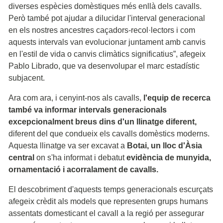
diverses espècies domèstiques més enllà dels cavalls.
Però també pot ajudar a dilucidar l'interval generacional
en els nostres ancestres caçadors-recol·lectors i com
aquests intervals van evolucionar juntament amb canvis
en l'estil de vida o canvis climàtics significatius”, afegeix
Pablo Librado, que va desenvolupar el marc estadístic
subjacent.
Ara com ara, i cenyint-nos als cavalls,
l'equip de recerca
també va informar intervals generacionals
excepcionalment breus dins d'un llinatge diferent,
diferent del que condueix els cavalls domèstics moderns.
Aquesta llinatge va ser excavat a
Botai, un lloc d'Àsia
central
on s'ha informat i debatut
evidència de munyida,
ornamentació i acorralament de cavalls.
El descobriment d'aquests temps generacionals escurçats
afegeix crèdit als models que representen grups humans
assentats domesticant el cavall a la regió per assegurar