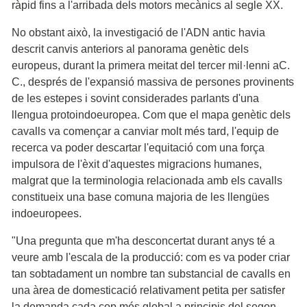
ràpid fins a l'arribada dels motors mecànics al segle XX.
No obstant això, la investigació de l'ADN antic havia
descrit canvis anteriors al panorama genètic dels
europeus, durant la primera meitat del tercer mil·lenni aC.
C., després de l'expansió massiva de persones provinents
de les estepes i sovint considerades parlants d'una
llengua protoindoeuropea. Com que el mapa genètic dels
cavalls va començar a canviar molt més tard, l'equip de
recerca va poder descartar l'equitació com una força
impulsora de l'èxit d'aquestes migracions humanes,
malgrat que la terminologia relacionada amb els cavalls
constitueix una base comuna majoria de les llengües
indoeuropees.
"Una pregunta que m'ha desconcertat durant anys té a
veure amb l'escala de la producció: com es va poder criar
tan sobtadament un nombre tan substancial de cavalls en
una àrea de domesticació relativament petita per satisfer
la demanda cada cop més global a principis del segon