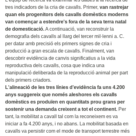
tres indicadors de la cria de cavalls. Primer,
van rastrejar
quan els progenitors dels cavalls domèstics moderns
van començar a estendre's fora de la seva terra natal
de domesticació.
A continuació, van reconstruir la
demografia dels cavalls al llarg del tercer mil·lenni a. C.
per datar amb precisió els primers signes de cria i
producció a gran escala de cavalls. Finalment, van
descobrir evidència de canvis significatius a la vida
reproductiva dels cavalls, cosa que indica una
manipulació deliberada de la reproducció animal per part
dels primers criadors.
L'alineació de les tres línies d'evidència fa uns 4.200
anys suggereix que només aleshores els cavalls
domèstics es produïen en quantitats prou grans per
sostenir una demanda creixent a tot el continent.
Per
tant, la mobilitat a cavall tal com la reconeixem es va
iniciar a fa 4.200 anys, i no abans. La mobilitat basada en
cavalls va persistir com el mode de transport terrestre més