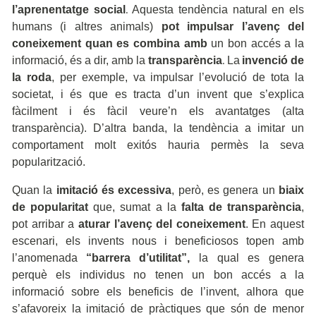
l’aprenentatge social
Aquesta tendència natural en els
.
humans (i altres animals)
pot impulsar l’avenç del
coneixement quan es combina amb
un bon accés a la
informació, és a dir, amb la
transparència
La
invenció de
.
la roda
, per exemple, va impulsar l’evolució de tota la
societat, i és que es tracta d’un invent que s’explica
fàcilment i és fàcil veure’n els avantatges (alta
transparència). D’altra banda, la tendència a imitar un
comportament molt exitós hauria permès la seva
popularització.
Quan la
imitació és excessiva
, però, es genera un
biaix
de popularitat
que, sumat a la
falta de transparència
,
pot arribar a
aturar l’avenç del coneixement
. En aquest
escenari, els invents nous i beneficiosos topen amb
l’anomenada
“barrera d’utilitat”,
la qual es genera
perquè els individus no tenen un bon accés a la
informació sobre els beneficis de l’invent, alhora que
s’afavoreix la imitació de pràctiques que són de menor