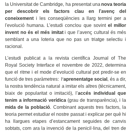
la Universitat de Cambridge, ha presentat una
nova teoria
per descobrir els factors clau en l’avenç del
coneixement
i les conseqüències a llarg termini per a
l'evolució humana. L’estudi conclou que sovint
el millor
invent no és el més imitat
i que l’avenç cultural és més
semblant a una loteria que no pas un triatge selectiu i
racional.
L’estudi publicat a la revista científica Journal of The
Royal Society Interface el novembre de 2022, determina
que el ritme i el mode d’evolució cultural pot predir-se en
funció de tres paràmetres: l
aprenentatge social
, és a dir,
’
la nostra tendència natural a imitar els altres (tècnicament,
biaix de popularitat o imitació), l’
accés individual que
tenim a informació verídica
(grau de transparència), i la
mida de la població
. Combinant aquests tres factors, la
teoria permet estudiar el nostre passat i explicar per què hi
ha llargues etapes d’estancament seguides de canvis
sobtats, com ara la invenció de la penicil·lina, del tren de