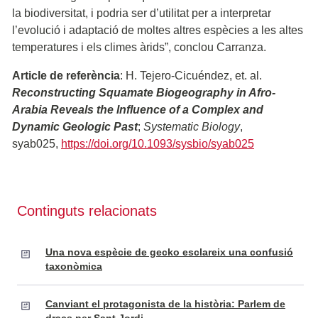
la biodiversitat, i podria ser d’utilitat per a interpretar
l’evolució i adaptació de moltes altres espècies a les altes
temperatures i els climes àrids”, conclou Carranza.
Article de referència
: H. Tejero-Cicuéndez, et. al.
Reconstructing Squamate Biogeography in Afro-
Arabia Reveals the Influence of a Complex and
Dynamic Geologic Past
;
Systematic Biology
,
syab025,
https://doi.org/10.1093/sysbio/syab025
Continguts relacionats
Una nova espècie de gecko esclareix una confusió
taxonòmica
Canviant el protagonista de la història: Parlem de