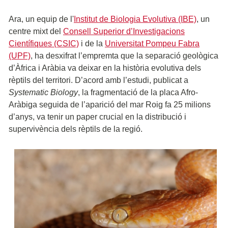
Ara, un equip de l'
Institut de Biologia Evolutiva (IBE)
, un
centre mixt del
Consell Superior d’Investigacions
Científiques (CSIC)
i de la
Universitat Pompeu Fabra
(UPF)
, ha desxifrat l’empremta que la separació geològica
d’Àfrica i Aràbia va deixar en la història evolutiva dels
rèptils del territori. D’acord amb l’estudi, publicat a
Systematic Biology
, la fragmentació de la placa Afro-
Aràbiga seguida de l’aparició del mar Roig fa 25 milions
d’anys, va tenir un paper crucial en la distribució i
supervivència dels rèptils de la regió.