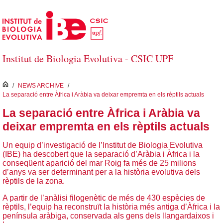
Salta al contingut principal
Institut de Biologia Evolutiva - CSIC UPF
inici
/
NEWS ARCHIVE
/
La separació entre Àfrica i Aràbia va deixar empremta en els rèptils actuals
La separació entre Àfrica i Aràbia va
deixar empremta en els rèptils actuals
Un equip d’investigació de l’Institut de Biologia Evolutiva
(IBE) ha descobert que la separació d’Aràbia i Àfrica i la
conseqüent aparició del mar Roig fa més de 25 milions
d’anys va ser determinant per a la història evolutiva dels
rèptils de la zona.
A partir de l’anàlisi filogenètic de més de 430 espècies de
rèptils, l’equip ha reconstruït la història més antiga d’Àfrica i la
península aràbiga, conservada als gens dels llangardaixos i