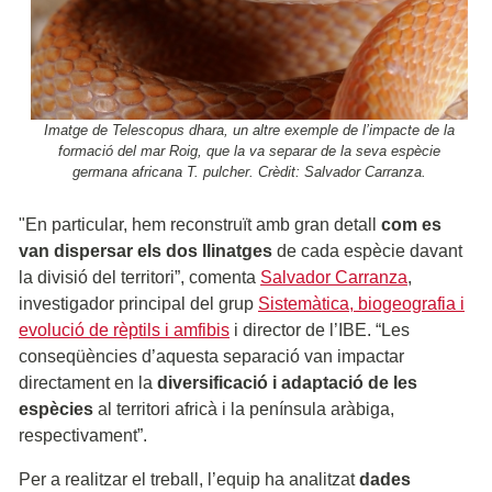
Imatge de Telescopus dhara, un altre exemple de l’impacte de la
formació del mar Roig, que la va separar de la seva espècie
germana africana T. pulcher. Crèdit: Salvador Carranza.
"En particular, hem reconstruït amb gran detall
com es
van dispersar els dos llinatges
de cada espècie davant
la divisió del territori”, comenta
Salvador Carranza
,
investigador principal del grup
Sistemàtica, biogeografia i
evolució de rèptils i amfibis
i director de l’IBE. “Les
conseqüències d’aquesta separació van impactar
directament en la
diversificació i adaptació de les
espècies
al territori africà i la península aràbiga,
respectivament”.
Per a realitzar el treball, l’equip ha analitzat
dades