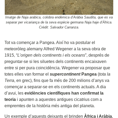
Imatge de Naja arabica, colobra endèmica d’Aràbia Saudita, que es va
separar per vicariança de la seva espècie germana Naja haje d’Àfrica.
Crèdit: Salvador Carranza.
Tot va començar a Pangea. Així ho va postular el
meteoròleg alemany Alfred Wegener a la seva obra de
1915, “
L’origen dels continents i els oceans
”, després de
preguntar-se si les siluetes dels continents encaixaven
entre si per pura coincidència. Wegener va proposar que
totes elles van formar el
supercontinent
Pangea
(
tota la
Terra
, en grec), fins que fa més de 200 milions d’anys va
començar a separar-se en els continents actuals. A dia
d’avui, les
evidències científiques han confirmat la
teoria
i apunten a aquestes antigues cicatrius com a
empremtes de la història més antiga del planeta.
Un exemple d’aquests deixants el brinden
Àfrica i Aràbia
,