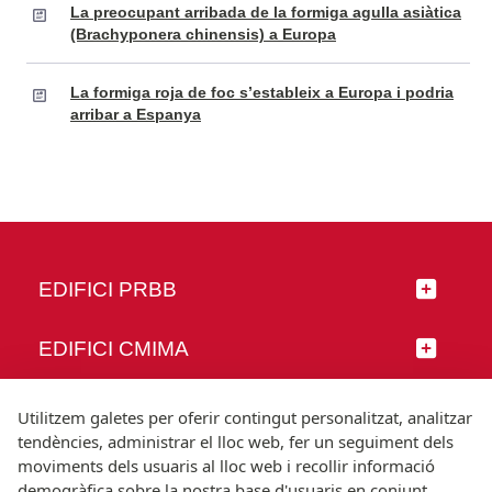
La preocupant arribada de la formiga agulla asiàtica
(Brachyponera chinensis) a Europa
La formiga roja de foc s’estableix a Europa i podria
arribar a Espanya
EDIFICI PRBB
EDIFICI CMIMA
SEGUEIX-NOS
Utilitzem galetes per oferir contingut personalitzat, analitzar
tendències, administrar el lloc web, fer un seguiment dels
moviments dels usuaris al lloc web i recollir informació
demogràfica sobre la nostra base d'usuaris en conjunt.