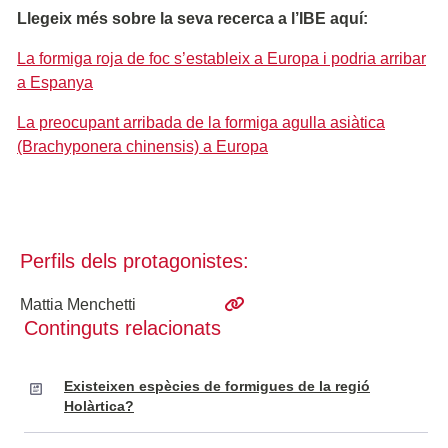
Llegeix més sobre la seva recerca a l’IBE aquí:
La formiga roja de foc s’estableix a Europa i podria arribar
a Espanya
La preocupant arribada de la formiga agulla asiàtica
(Brachyponera chinensis) a Europa
Perfils dels protagonistes:
Mattia Menchetti
Continguts relacionats
Existeixen espècies de formigues de la regió
Holàrtica?