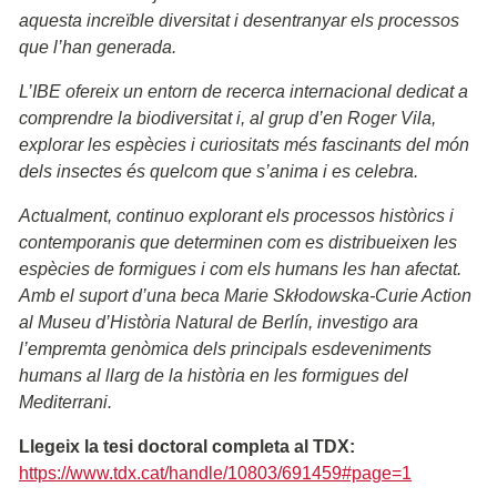
aquesta increïble diversitat i desentranyar els processos
que l’han generada.
L’IBE ofereix un entorn de recerca internacional dedicat a
comprendre la biodiversitat i, al grup d’en Roger Vila,
explorar les espècies i curiositats més fascinants del món
dels insectes és quelcom que s’anima i es celebra.
Actualment, continuo explorant els processos històrics i
contemporanis que determinen com es distribueixen les
espècies de formigues i com els humans les han afectat.
Amb el suport d’una beca Marie Skłodowska-Curie Action
al Museu d’Història Natural de Berlín, investigo ara
l’empremta genòmica dels principals esdeveniments
humans al llarg de la història en les formigues del
Mediterrani.
Llegeix la tesi doctoral completa al TDX:
https://www.tdx.cat/handle/10803/691459#page=1