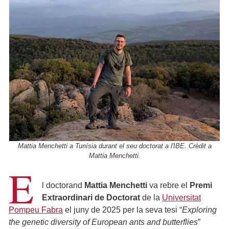
Mattia Menchetti a Tunísia durant el seu doctorat a l'IBE. Crèdit a
Mattia Menchetti.
E
l doctorand
Mattia Menchetti
va rebre el
Premi
Extraordinari de Doctorat
de la
Universitat
Pompeu Fabra
el juny de 2025 per la seva tesi “
Exploring
the genetic diversity of European ants and butterflies
”