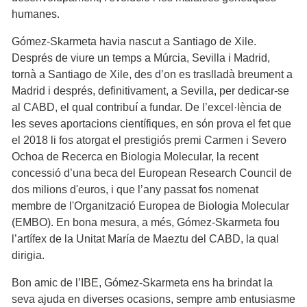
humanes.
Gómez-Skarmeta havia nascut a Santiago de Xile.
Després de viure un temps a Múrcia, Sevilla i Madrid,
tornà a Santiago de Xile, des d’on es traslladà breument a
Madrid i després, definitivament, a Sevilla, per dedicar-se
al CABD, el qual contribuí a fundar. De l’excel·lència de
les seves aportacions científiques, en són prova el fet que
el 2018 li fos atorgat el prestigiós premi Carmen i Severo
Ochoa de Recerca en Biologia Molecular, la recent
concessió d’una beca del European Research Council de
dos milions d'euros, i que l’any passat fos nomenat
membre de l'Organització Europea de Biologia Molecular
(EMBO). En bona mesura, a més, Gómez-Skarmeta fou
l’artífex de la Unitat María de Maeztu del CABD, la qual
dirigia.
Bon amic de l’IBE, Gómez-Skarmeta ens ha brindat la
seva ajuda en diverses ocasions, sempre amb entusiasme