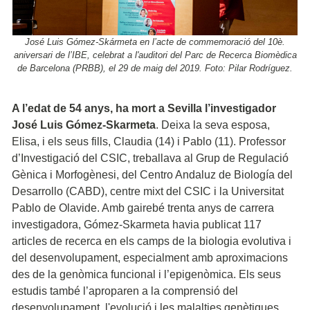
José Luis Gómez-Skármeta en l’acte de commemoració del 10è.
aniversari de l’IBE, celebrat a l'auditori del Parc de Recerca Biomèdica
de Barcelona (PRBB), el 29 de maig del 2019. Foto: Pilar Rodríguez.
A l’edat de 54 anys, ha mort a Sevilla l’investigador
José Luis Gómez-Skarmeta
. Deixa la seva esposa,
Elisa, i els seus fills, Claudia (14) i Pablo (11). Professor
d’Investigació del CSIC, treballava al Grup de Regulació
Gènica i Morfogènesi, del Centro Andaluz de Biología del
Desarrollo (CABD), centre mixt del CSIC i la Universitat
Pablo de Olavide. Amb gairebé trenta anys de carrera
investigadora, Gómez-Skarmeta havia publicat 117
articles de recerca en els camps de la biologia evolutiva i
del desenvolupament, especialment amb aproximacions
des de la genòmica funcional i l’epigenòmica. Els seus
estudis també l’aproparen a la comprensió del
desenvolupament, l'evolució i les malalties genètiques