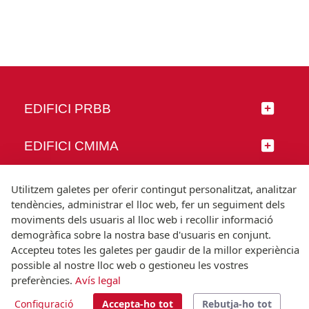
EDIFICI PRBB
EDIFICI CMIMA
SEGUEIX-NOS
Utilitzem galetes per oferir contingut personalitzat, analitzar
tendències, administrar el lloc web, fer un seguiment dels
moviments dels usuaris al lloc web i recollir informació
demogràfica sobre la nostra base d'usuaris en conjunt.
Accepteu totes les galetes per gaudir de la millor experiència
© Universitat Pompeu Fabra
possible al nostre lloc web o gestioneu les vostres
Barcelona
preferències.
Avís legal
T.(+34) 93 542 20 00
Configuració
Accepta-ho tot
Rebutja-ho tot