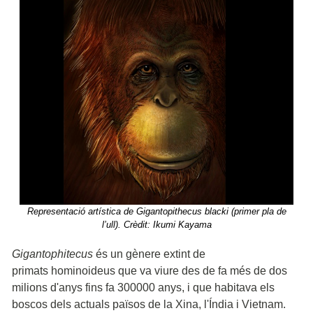
Representació artística de Gigantopithecus blacki (primer pla de
l’ull). Crèdit: Ikumi Kayama
Gigantophitecus
és un gènere extint de
primats hominoideus que va viure des de fa més de dos
milions d'anys fins fa 300000 anys, i que habitava els
boscos dels actuals països de la Xina, l'Índia i Vietnam.