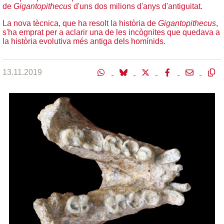
de
Gigantopithecus
d'uns dos milions d'anys d'antiguitat.
La nova tècnica, que ha resolt la història de
Gigantopithecus
,
s'ha emprat per a aclarir una de les incògnites que quedava a
la història evolutiva més antiga dels homínids.
13.11.2019