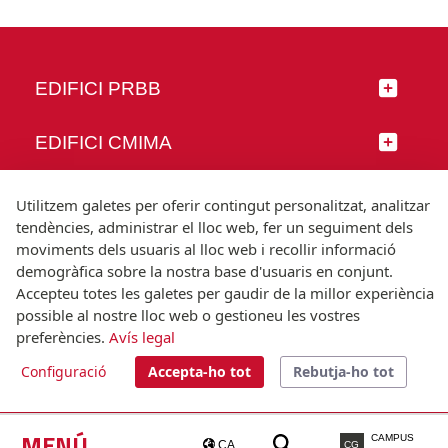
EDIFICI PRBB
EDIFICI CMIMA
SEGUEIX-NOS
Utilitzem galetes per oferir contingut personalitzat, analitzar
tendències, administrar el lloc web, fer un seguiment dels
moviments dels usuaris al lloc web i recollir informació
demogràfica sobre la nostra base d'usuaris en conjunt.
Accepteu totes les galetes per gaudir de la millor experiència
© Universitat Pompeu Fabra
possible al nostre lloc web o gestioneu les vostres
Barcelona
preferències.
Avís legal
T.(+34) 93 542 20 00
Configuració
Accepta-ho tot
Rebutja-ho tot
Avís legal
Accessibilitat
Nota tècnica
MENÚ
CAMPUS
CA
CG