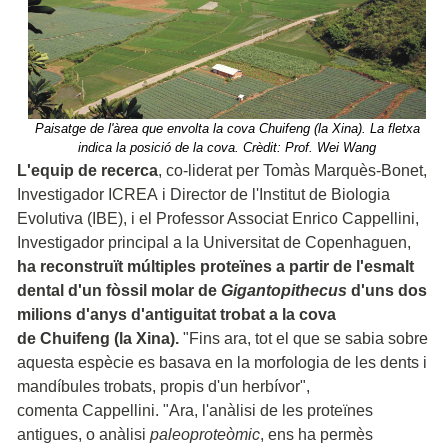
Paisatge de l'àrea que envolta la cova Chuifeng (la Xina). La fletxa
indica la posició de la cova. Crèdit: Prof. Wei Wang
L'equip de recerca
, co-liderat per Tomàs Marquès-Bonet,
Investigador ICREA i Director de l'Institut de Biologia
Evolutiva (IBE), i el Professor Associat Enrico Cappellini,
Investigador principal a la Universitat de Copenhaguen,
ha reconstruït múltiples proteïnes a partir de l'esmalt
dental d'un fòssil molar de
Gigantopithecus
d'uns dos
milions d'anys d'antiguitat trobat a la cova
de Chuifeng (la Xina).
"Fins ara, tot el que se sabia sobre
aquesta espècie es basava en la morfologia de les dents i
mandíbules trobats, propis d'un herbívor",
comenta Cappellini. "Ara, l'anàlisi de les proteïnes
antigues, o anàlisi
paleoproteòmic
, ens ha permès