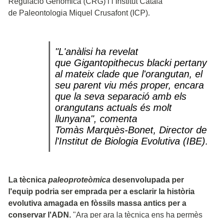
Regulació Genòmica (CRG) i l’Institut Català
de Paleontologia Miquel Crusafont (ICP).
"L'anàlisi ha revelat
que
Gigantopithecus blacki
pertany
al mateix clade que l'orangutan, el
seu parent viu més proper, encara
que la seva separació amb els
orangutans actuals és molt
llunyana", comenta
Tomàs Marquès-Bonet, Director de
l'Institut de Biologia Evolutiva (IBE).
La tècnica
paleoproteòmica
desenvolupada per
l'equip podria ser emprada per a esclarir la història
evolutiva amagada en fòssils massa antics per a
conservar l'ADN.
"Ara per ara la tècnica ens ha permès