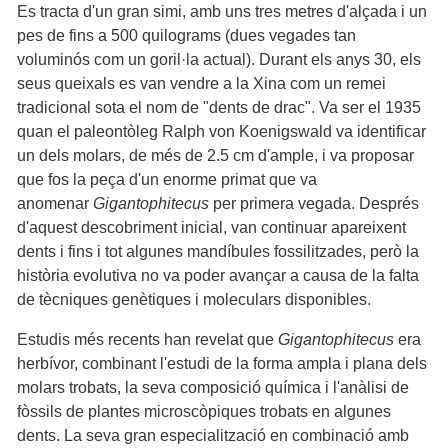
Es tracta d'un gran simi, amb uns tres metres d'alçada i un
pes de fins a 500 quilograms (dues vegades tan
voluminós com un goril·la actual). Durant els anys 30, els
seus queixals es van vendre a la Xina com un remei
tradicional sota el nom de "dents de drac". Va ser el 1935
quan el paleontòleg Ralph von Koenigswald va identificar
un dels molars, de més de 2.5 cm d'ample, i va proposar
que fos la peça d'un enorme primat que va
anomenar
Gigantophitecus
per primera vegada. Després
d'aquest descobriment inicial, van continuar apareixent
dents i fins i tot algunes mandíbules fossilitzades, però la
història evolutiva no va poder avançar a causa de la falta
de tècniques genètiques i moleculars disponibles.
Estudis més recents han revelat que
Gigantophitecus
era
herbívor, combinant l'estudi de la forma ampla i plana dels
molars trobats, la seva composició química i l'anàlisi de
fòssils de plantes microscòpiques trobats en algunes
dents. La seva gran especialització en combinació amb