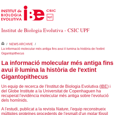
Salta al contingut principal
Institut de Biologia Evolutiva - CSIC UPF
inici
/
NEWS ARCHIVE
/
La informació molecular més antiga fins avui il·lumina la història de l'extint
Gigantopithecus
La informació molecular més antiga fins
avui il·lumina la història de l'extint
Gigantopithecus
Un equip de recerca de l'Institut de Biologia Evolutiva (
IBE
) i
del Globe Institute a la Universitat de Copenhaguen ha
recuperat l'evidència molecular més antiga sobre l'evolució
dels homínids.
A l'estudi, publicat a la revista
Nature
, l'equip reconstrueix
múltiples proteïnes procedents de l'esmalt d'un molar fòssil