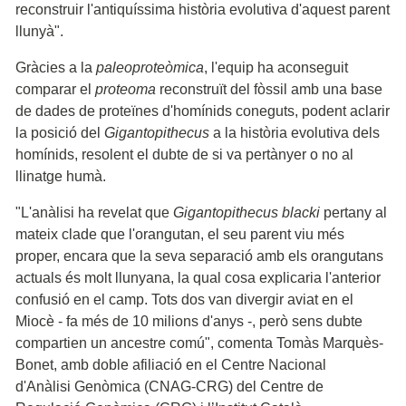
reconstruir l'antiquíssima història evolutiva d'aquest parent
llunyà".
Gràcies a la
paleoproteòmica
, l'equip ha aconseguit
comparar el
proteoma
reconstruït del fòssil amb una base
de dades de proteïnes d'homínids coneguts, podent aclarir
la posició del
Gigantopithecus
a la història evolutiva dels
homínids, resolent el dubte de si va pertànyer o no al
llinatge humà.
"L'anàlisi ha revelat que
Gigantopithecus blacki
pertany al
mateix clade que l'orangutan, el seu parent viu més
proper, encara que la seva separació amb els orangutans
actuals és molt llunyana, la qual cosa explicaria l'anterior
confusió en el camp. Tots dos van divergir aviat en el
Miocè - fa més de 10 milions d'anys -, però sens dubte
compartien un ancestre comú", comenta Tomàs Marquès-
Bonet, amb doble afiliació en el Centre Nacional
d'Anàlisi Genòmica (CNAG-CRG) del Centre de