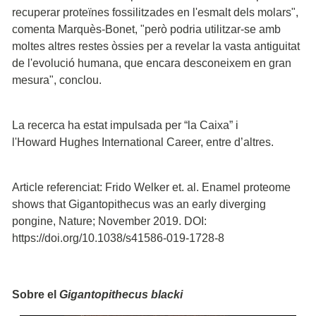
recuperar proteïnes fossilitzades en l'esmalt dels molars",
comenta Marquès-Bonet, "però podria utilitzar-se amb
moltes altres restes òssies per a revelar la vasta antiguitat
de l'evolució humana, que encara desconeixem en gran
mesura", conclou.
La recerca ha estat impulsada per “la Caixa” i
l'Howard Hughes International Career, entre d’altres.
Article referenciat: Frido Welker et. al. Enamel proteome
shows that Gigantopithecus was an early diverging
pongine, Nature; November 2019. DOI:
https://doi.org/10.1038/s41586-019-1728-8
Sobre el
Gigantopithecus blacki