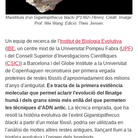
Mandíbula d’un Gigantopithecus blacki (P1-M2=74mm). Crèdit: Imatge:
Prof. Wei Wang; Edició: Theis Jensen.
Un equip de recerca de l'
Institut de Biologia Evolutiva
(
IBE
, un centre mixt de la Universitat Pompeu Fabra (
UPF
)
i del Consell Superior d’Investigacions Científiques
(
CSIC
)) a Barcelona i del Globe Institute a la Universitat
de Copenhaguen reconstrueix per primera vegada
proteïnes de restes fòssils d'aproximadament dos milions
d'anys d'antiguitat.
Es tracta de la primera evidència
molecular que permet aclarir l'evolució del llinatge
humà i dels grans simis més enllà del que permeten
les tècniques d'ADN antic.
La tècnica emprada, que ha
resolt la història evolutiva de l'extint
Gigantopithecus
blacki
a partir d'un molar fòssil, podria ser utilitzada en
l'anàlisi de moltes altres restes antigues, llançant llum a la
història evolutiva i l'origen dels homínids.