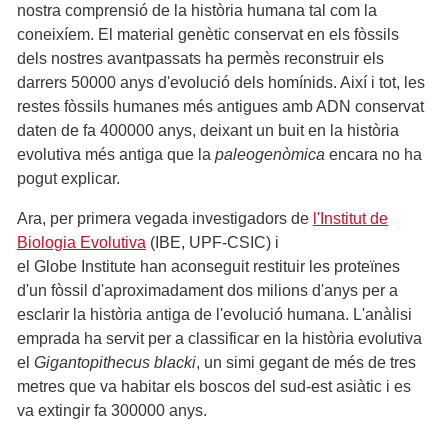
nostra comprensió de la història humana tal com la
coneixíem. El material genètic conservat en els fòssils
dels nostres avantpassats ha permès reconstruir els
darrers 50000 anys d'evolució dels homínids. Així i tot, les
restes fòssils humanes més antigues amb ADN conservat
daten de fa 400000 anys, deixant un buit en la història
evolutiva més antiga que la
paleogenòmica
encara no ha
pogut explicar.
Ara, per primera vegada investigadors de
l'Institut de
Biologia Evolutiva
(IBE, UPF-CSIC) i
el Globe Institute han aconseguit restituir les proteïnes
d'un fòssil d'aproximadament dos milions d'anys per a
esclarir la història antiga de l'evolució humana. L'anàlisi
emprada ha servit per a classificar en la història evolutiva
el
Gigantopithecus blacki
, un simi gegant de més de tres
metres que va habitar els boscos del sud-est asiàtic i es
va extingir fa 300000 anys.