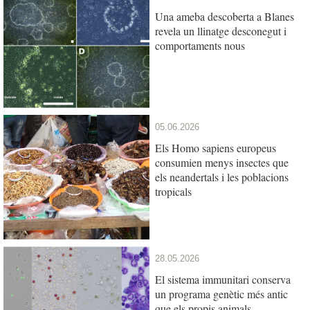
Una ameba descoberta a Blanes
revela un llinatge desconegut i
comportaments nous
05.06.2026
Els Homo sapiens europeus
consumien menys insectes que
els neandertals i les poblacions
tropicals
28.05.2026
El sistema immunitari conserva
un programa genètic més antic
que els propis animals