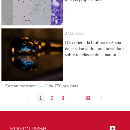
27.05.2026
Descoberta la biofluorescència
de la salamandra: una nova llum
sobre un clàssic de la natura
S'estan mostrant 1 - 12 de 750 resultats.
1
2
3
...
63
Pàgina
Pàgina
Pàgina
Pàgines intermèdies Utilitz
Pàgina
EDIFICI PRBB