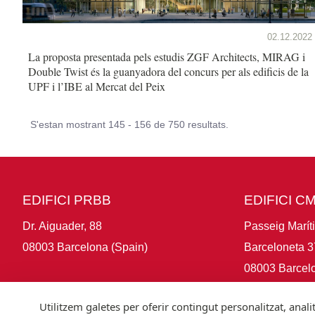
02.12.2022
La proposta presentada pels estudis ZGF Architects, MIRAG i
Double Twist és la guanyadora del concurs per als edificis de la
UPF i l’IBE al Mercat del Peix
S'estan mostrant 145 - 156 de 750 resultats.
EDIFICI PRBB
EDIFICI C
Dr. Aiguader, 88
Passeig Marít
08003 Barcelona (Spain)
Barceloneta 3
08003 Barcelo
Utilitzem galetes per oferir contingut personalitzat, anal