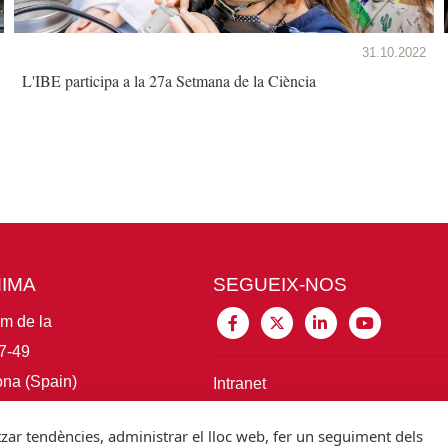
31.10.2022
L'IBE participa a la 27a Setmana de la Ciència
MIMA
SEGUEIX-NOS
im de la
7-49
na (Spain)
Intranet
itzar tendències, administrar el lloc web, fer un seguiment dels
Connecta amb IBE