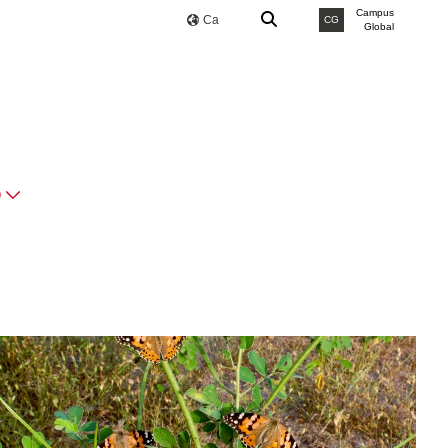
Campus
Ca
CG
Global
O