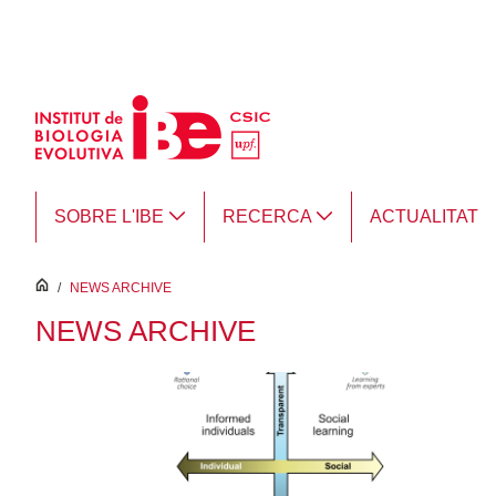
Salta al contingut principal
SOBRE L'IBE
RECERCA
ACTUALITAT
inici
/
NEWS ARCHIVE
NEWS ARCHIVE