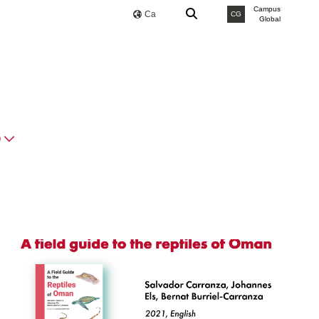
Campus
Ca
CG
Global
O