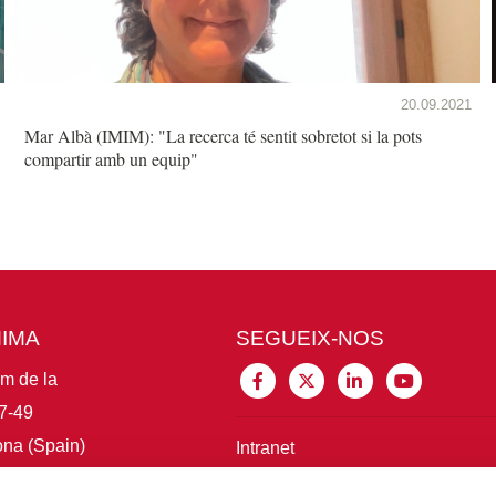
20.09.2021
Mar Albà (IMIM): "La recerca té sentit sobretot si la pots
compartir amb un equip"
MIMA
SEGUEIX-NOS
im de la
7-49
na (Spain)
Intranet