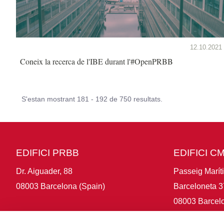
12.10.2021
Coneix la recerca de l'IBE durant l'#OpenPRBB
S'estan mostrant 181 - 192 de 750 resultats.
EDIFICI PRBB
EDIFICI C
Dr. Aiguader, 88
Passeig Marít
08003 Barcelona (Spain)
Barceloneta 3
08003 Barcelo