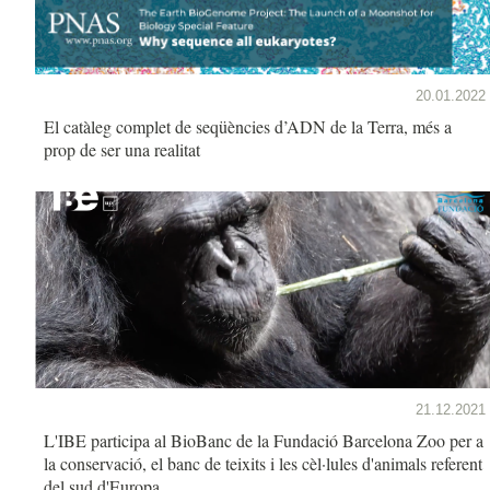
20.01.2022
El catàleg complet de seqüències d’ADN de la Terra, més a
prop de ser una realitat
21.12.2021
L'IBE participa al BioBanc de la Fundació Barcelona Zoo per a
la conservació, el banc de teixits i les cèl·lules d'animals referent
del sud d'Europa