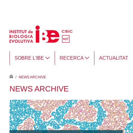
Salta al contingut principal
SOBRE L'IBE
RECERCA
ACTUALITAT
inici
/
NEWS ARCHIVE
NEWS ARCHIVE