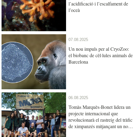
l’acidificació i l’escalfament de
l’oceà
07.08.2025
Un nou impuls per al CryoZoo:
el biobanc de cèl·lules animals de
Barcelona
06.08.2025
Tomàs Marquès-Bonet lidera un
projecte internacional que
revolucionarà el rastreig del tràfic
de ximpanzés mitjançant un nou
test genètic