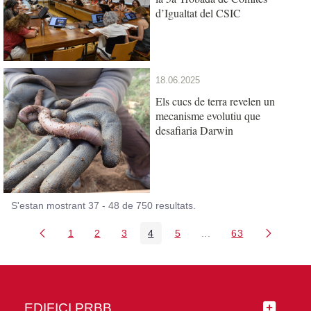
d’Igualtat del CSIC
18.06.2025
Els cucs de terra revelen un
mecanisme evolutiu que
desafiaria Darwin
S'estan mostrant 37 - 48 de 750 resultats.
1
2
3
4
5
...
63
Pàgina
Pàgina
Pàgina
Pàgina
Pàgina
Pàgines intermèdies Ut
Pàgina
EDIFICI PRBB