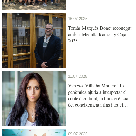
16.07.2025
Tomàs Marquès Bonet reconegut
amb la Medalla Ramón y Cajal
2025
11.07.2025
Vanessa Villalba Mouco: “La
genòmica ajuda a interpretar el
context cultural, la transferència
del coneixement i fins i tot el
llenguatge entre les poblacions
antigues”
09.07.2025